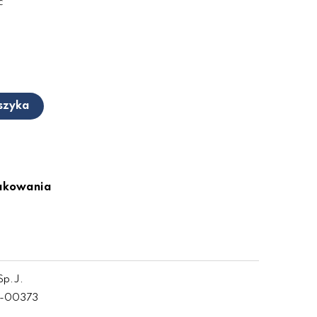
ć
szyka
pakowania
Sp.J.
0-00373