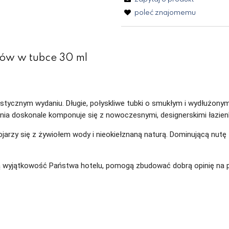
poleć znajomemu
sów w tubce 30 ml
ycznym wydaniu. Długie, połyskliwe tubki o smukłym i wydłużonym ks
Linia doskonale komponuje się z nowoczesnymi, designerskimi łazien
jarzy się z żywiołem wody i nieokiełznaną naturą. Dominującą nut
 wyjątkowość Państwa hotelu, pomogą zbudować dobrą opinię na p