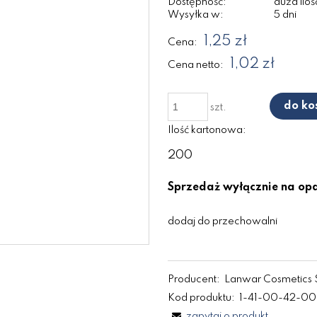
Dostępność:
duża iloś
Wysyłka w:
5 dni
1,25 zł
Cena:
1,02 zł
Cena netto:
do ko
szt.
Ilość kartonowa:
200
Sprzedaż wyłącznie na o
dodaj do przechowalni
Producent:
Lanwar Cosmetics 
Kod produktu:
1-41-00-42-0
zapytaj o produkt