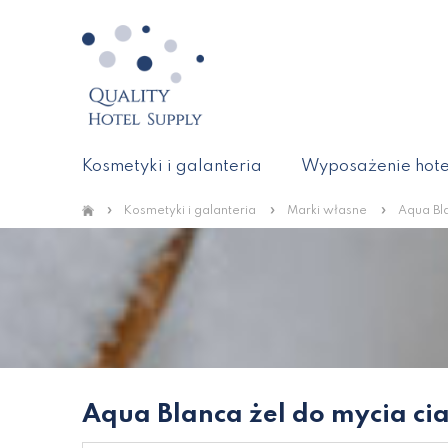
Kosmetyki i galanteria
Wyposażenie hote
»
»
»
Kosmetyki i galanteria
Marki własne
Aqua Bl
Aqua Blanca żel do mycia ci