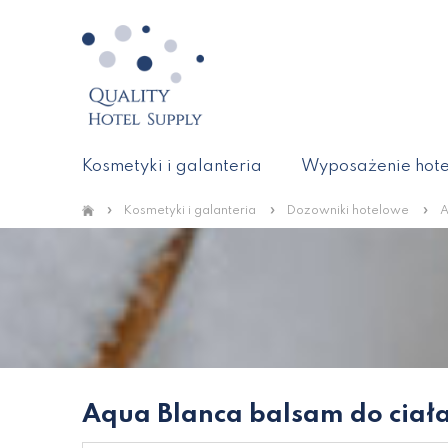
Kosmetyki i galanteria
Wyposażenie hote
»
»
»
Kosmetyki i galanteria
Dozowniki hotelowe
A
Aqua Blanca balsam do ciał