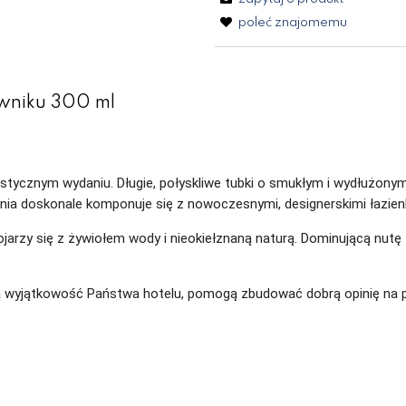
poleć znajomemu
wniku 300 ml
ycznym wydaniu. Długie, połyskliwe tubki o smukłym i wydłużonym ks
Linia doskonale komponuje się z nowoczesnymi, designerskimi łazien
jarzy się z żywiołem wody i nieokiełznaną naturą. Dominującą nut
 wyjątkowość Państwa hotelu, pomogą zbudować dobrą opinię na p