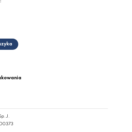
ć
szyka
pakowania
Sp.J.
-00373