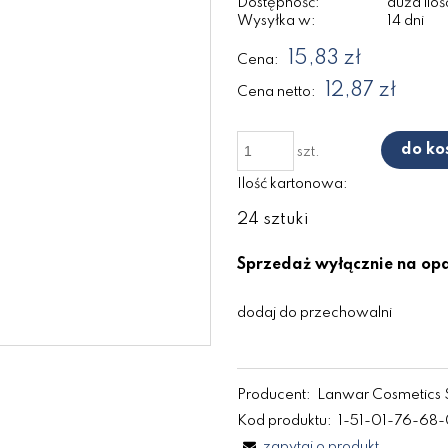
Dostępność:
duża iloś
Wysyłka w:
14 dni
15,83 zł
Cena:
12,87 zł
Cena netto:
do ko
szt.
Ilość kartonowa:
24 sztuki
Sprzedaż wyłącznie na o
dodaj do przechowalni
Producent:
Lanwar Cosmetics 
Kod produktu:
1-51-01-76-68
zapytaj o produkt