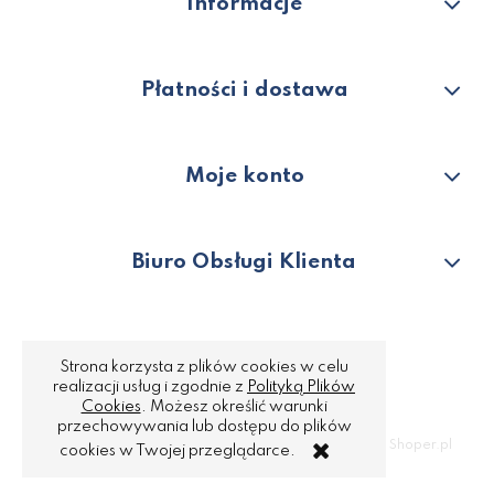
Informacje
Płatności i dostawa
Moje konto
Biuro Obsługi Klienta
Strona korzysta z plików cookies w celu
realizacji usług i zgodnie z
Polityką Plików
Cookies
. Możesz określić warunki
przechowywania lub dostępu do plików
Copyright © 2022 Quality Hotel Supply
Strony www Poznań
DesignOrka
|
Sklep internetowy Shoper.pl
cookies w Twojej przeglądarce.