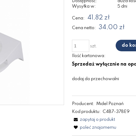
Dostępność:
duża iloś
Wysyłka w:
5 dni
41,82 zł
Cena:
34,00 zł
Cena netto:
do ko
szt.
Ilość kartonowa:
Sprzedaż wyłącznie na o
dodaj do przechowalni
Producent:
Midel Poznań
Kod produktu:
C4B7-378E9
zapytaj o produkt
poleć znajomemu