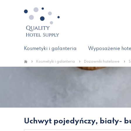
Kosmetyki i galanteria
Wyposażenie hote
»
»
»
Kosmetyki i galanteria
Dozowniki hotelowe
S
Uchwyt pojedyńczy, biały- b