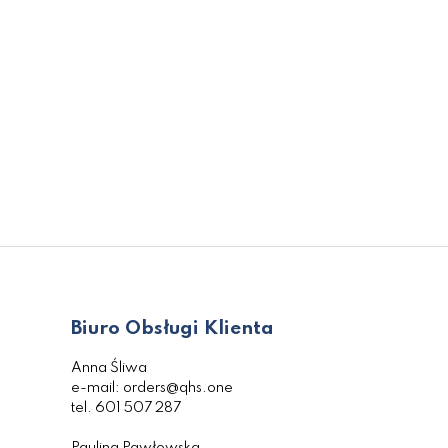
Biuro Obsługi Klienta
Anna Śliwa
e-mail: orders@qhs.one
tel. 601 507 287
Paulina Pawłowska