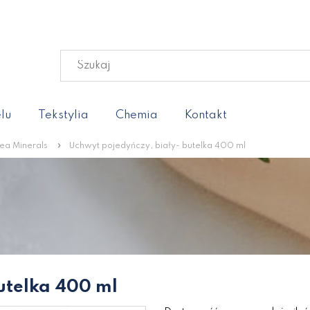
lu
Tekstylia
Chemia
Kontakt
»
ea Minerals
Uchwyt pojedyńczy, biały- butelka 400 ml
utelka 400 ml