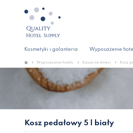
Kosmetyki i galanteria
Wyposażenie hote
»
»
»
Wyposażenie hotelu
Kosze na śmieci
Kosz pe
Kosz pedałowy 5 l biały