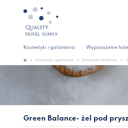
Kosmetyki i galanteria
Wyposażenie hote
»
»
»
Kosmetyki i galanteria
Dozowniki hotelowe
G
Green Balance- żel pod prysz