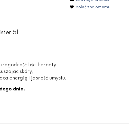
poleć znajomemu
ster 5l
 łagodność liści herbaty.
suszając skóry,
ca energię i jasność umysłu.
żdego dnia.
.