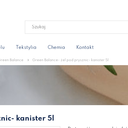
lu
Tekstylia
Chemia
Kontakt
»
reen Balance
Green Balance- żel pod prysznic- kanister 5l
nic- kanister 5l