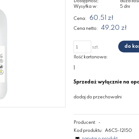
Dostępność:
duża iloś
Wysyłka w:
5 dni
60,51 zł
Cena:
49,20 zł
Cena netto:
do ko
szt.
Ilość kartonowa:
1
Sprzedaż wyłącznie na o
dodaj do przechowalni
Producent:
-
Kod produktu:
A6C5-12150
zapytaj o produkt